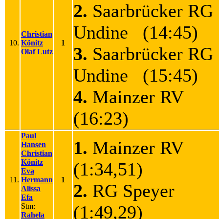
2.
Saarbrücker RG
Undine (14:45)
Christian
10.
Könitz
1
3.
Saarbrücker RG
Olaf Lutz
Undine (15:45)
4.
Mainzer RV
(16:23)
Paul
1.
Mainzer RV
Hansen
Christian
Könitz
(1:34,51)
Eva
11.
Hermann
1
2.
RG Speyer
Alissa
Efa
Stm:
(1:49,29)
Rahela