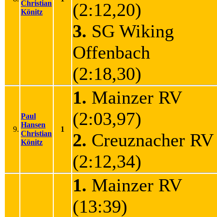
Christian
(2:12,20)
Könitz
3.
SG Wiking
Offenbach
(2:18,30)
1.
Mainzer RV
(2:03,97)
Paul
Hansen
9.
1
Christian
2.
Creuznacher R
Könitz
(2:12,34)
1.
Mainzer RV
(13:39)