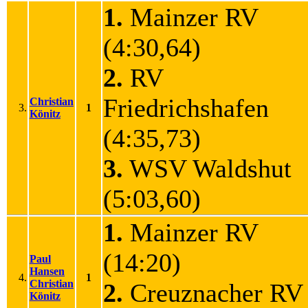
1.
Mainzer RV
(4:30,64)
2.
RV
Friedrichshafen
Christian
3.
1
Könitz
(4:35,73)
3.
WSV Waldshut
(5:03,60)
1.
Mainzer RV
(14:20)
Paul
Hansen
4.
1
Christian
2.
Creuznacher R
Könitz