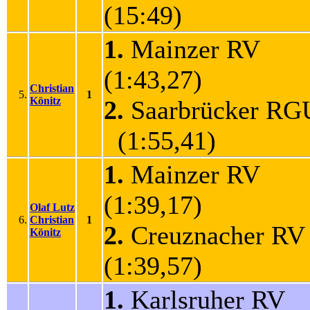
(15:49)
1.
Mainzer RV
(1:43,27)
Christian
5.
1
Könitz
2.
Saarbrücker RG
(1:55,41)
1.
Mainzer RV
(1:39,17)
Olaf Lutz
6.
Christian
1
2.
Creuznacher R
Könitz
(1:39,57)
1.
Karlsruher RV