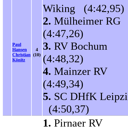
Wiking (4:42,95)
2.
Mülheimer RG
(4:47,26)
3.
RV Bochum
Paul
Hansen
4
Christian
(10)
(4:48,32)
Könitz
4.
Mainzer RV
(4:49,34)
5.
SC DHfK Leipzi
(4:50,37)
1.
Pirnaer RV