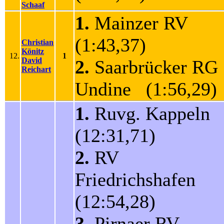
Schaaf
1.
Mainzer RV
(1:43,37)
Christian
Könitz
12.
1
David
2.
Saarbrücker RG
Reichart
Undine (1:56,29)
1.
Ruvg. Kappeln
(12:31,71)
2.
RV
Friedrichshafen
(12:54,28)
3.
Pirnaer RV