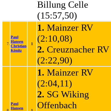
Billung Celle
(15:57,50)
1.
Mainzer RV
(2:10,08)
Paul
Hansen
7.
1
Christian
2.
Creuznacher R
Könitz
(2:22,90)
1.
Mainzer RV
(2:04,11)
2.
SG Wiking
Offenbach
Paul
Hansen
8.
1