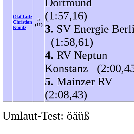
Dortmund
(1:57,16)
Olaf Lutz
5
Christian
(11)
3.
SV Energie Berl
Könitz
(1:58,61)
4.
RV Neptun
Konstanz (2:00,4
5.
Mainzer RV
(2:08,43)
Umlaut-Test: öäüß