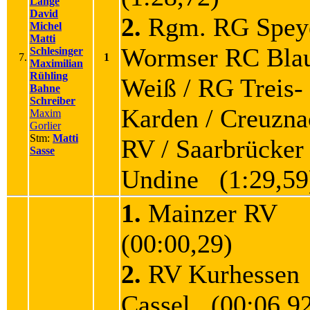
Lange
David
2.
Rgm. RG Speye
Michel
Matti
Wormser RC Bla
Schlesinger
7.
1
Maximilian
Rühling
Weiß / RG Treis-
Bahne
Schreiber
Karden / Creuzna
Maxim
Gorlier
Stm:
Matti
RV / Saarbrücke
Sasse
Undine (1:29,59
1.
Mainzer RV
(00:00,29)
2.
RV Kurhessen
Cassel (00:06,9