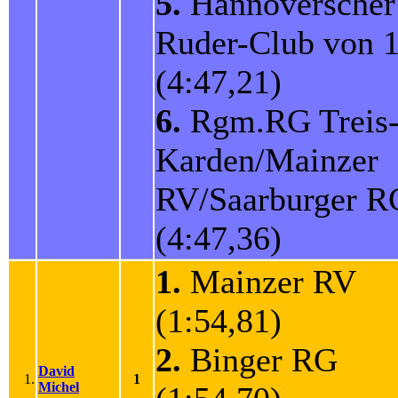
5.
Hannoverscher
Ruder-Club von
(4:47,21)
6.
Rgm.RG Treis
Karden/Mainzer
RV/Saarburger 
(4:47,36)
1.
Mainzer RV
(1:54,81)
2.
Binger RG
David
1.
1
Michel