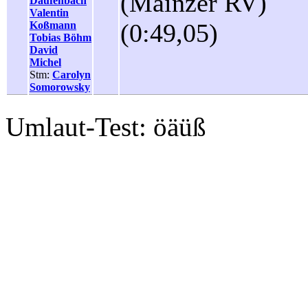
(Mainzer RV)
Daufenbach
Valentin
(0:49,05)
Koßmann
Tobias Böhm
David
Michel
Stm:
Carolyn
Somorowsky
Umlaut-Test: öäüß