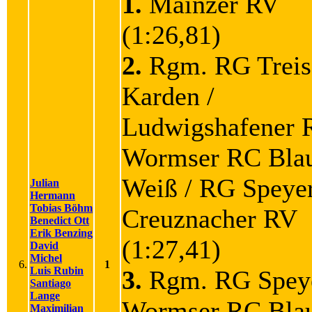
1.
Mainzer RV
(1:26,81)
2.
Rgm. RG Treis
Karden /
Ludwigshafener 
Wormser RC Bla
Weiß / RG Speyer
Julian
Hermann
Tobias Böhm
Creuznacher RV
Benedict Ott
Erik Benzing
(1:27,41)
David
Michel
6.
1
Luis Rubin
3.
Rgm. RG Speye
Santiago
Lange
Wormser RC Bla
Maximilian