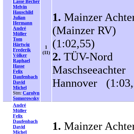
Lasse Becher
Melvin
Hauschild
1.
Mainzer Achte
Julian
Hermann
(Mainzer RV)
André
Müller
Tom
(1:02,55)
Härtwig
1
Frederik
(11)
2.
TÜV-Nord
Völker
Raphael
Hasse
Maschseeachter
Felix
Daufenbach
Hannover (1:03,
David
Michel
Stm:
Carolyn
Somorowsky
André
Müller
Felix
Daufenbach
1.
Mainzer Achte
David
Michel