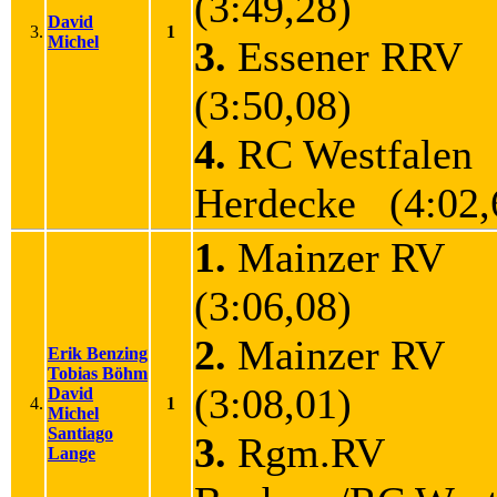
(3:49,28)
David
3.
1
Michel
3.
Essener RRV
(3:50,08)
4.
RC Westfalen
Herdecke (4:02,
1.
Mainzer RV
(3:06,08)
2.
Mainzer RV
Erik Benzing
Tobias Böhm
(3:08,01)
David
4.
1
Michel
Santiago
3.
Rgm.RV
Lange