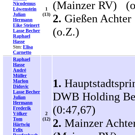
(Mainzer RV) (o
Nicodemus
Löwenstein
1
Julian
(13)
2.
Gießen Achte
Hermann
Eike Steinert
(o.Z.)
Lasse Becher
Raphael
Hasse
Stm:
Elisa
Carnetto
Raphael
Hasse
André
Müller
1.
Hauptstadtspri
Marlon
Didovic
Lasse Becher
DWB Holding Be
Julian
Hermann
(0:47,67)
Frederik
Völker
2
Tom
(12)
2.
Mainzer Achte
Härtwig
Felix