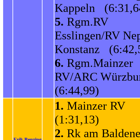
Kappeln (6:31,6
5.
Rgm.RV
Esslingen/RV Ne
Konstanz (6:42,
6.
Rgm.Mainzer
RV/ARC Würzb
(6:44,99)
1.
Mainzer RV
(1:31,13)
2.
Rk am Baldene
Erik Benzing