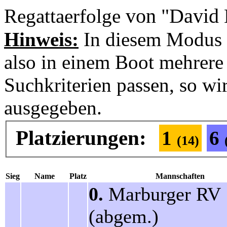
von "David 
Regattaerfolge
Hinweis:
In diesem Modus 
also in einem Boot mehrere 
Suchkriterien passen, so wi
ausgegeben.
Platzierungen:
1
6
(14)
Sieg
Name
Platz
Mannschaften
0.
Marburger R
(abgem.)