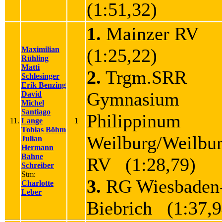
(1:51,32)
1.
Mainzer RV
Maximilian
(1:25,22)
Rühling
Matti
2.
Trgm.SRR
Schlesinger
Erik Benzing
Gymnasium
David
Michel
Santiago
Philippinum
11.
Lange
1
Tobias Böhm
Weilburg/Weilbur
Julian
Hermann
Bahne
RV (1:28,79)
Schreiber
Stm:
3.
RG Wiesbaden
Charlotte
Leber
Biebrich (1:37,9