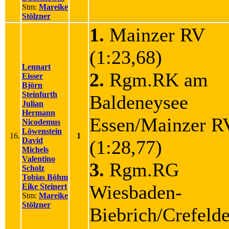
Stm:
Mareike
Stölzner
1.
Mainzer RV
(1:23,68)
Lennart
2.
Rgm.RK am
Eisser
Björn
Steinfurth
Baldeneysee
Julian
Hermann
Essen/Mainzer 
Nicodemus
Löwenstein
16.
1
David
(1:28,77)
Michels
Valentino
3.
Rgm.RG
Scholz
Tobias Böhm
Wiesbaden-
Eike Steinert
Stm:
Mareike
Stölzner
Biebrich/Crefeld