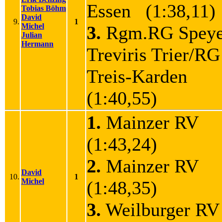
Essen (1:38,11)
Tobias Böhm
David
9.
1
Michel
3.
Rgm.RG Speye
Julian
Hermann
Treviris Trier/RG
Treis-Karden
(1:40,55)
1.
Mainzer RV
(1:43,24)
2.
Mainzer RV
David
10.
1
Michel
(1:48,35)
3.
Weilburger R