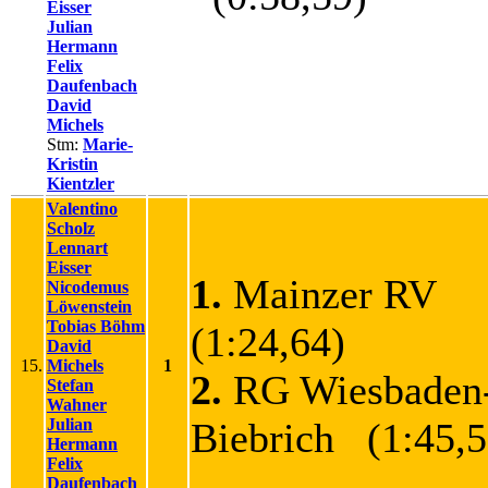
Eisser
Julian
Hermann
Felix
Daufenbach
David
Michels
Stm:
Marie-
Kristin
Kientzler
Valentino
Scholz
Lennart
Eisser
1.
Mainzer RV
Nicodemus
Löwenstein
Tobias Böhm
(1:24,64)
David
15.
Michels
1
2.
RG Wiesbaden
Stefan
Wahner
Julian
Biebrich (1:45,5
Hermann
Felix
Daufenbach