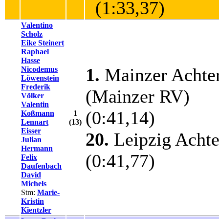
(1:33,37)
Valentino
Scholz
Eike Steinert
Raphael
Hasse
1.
Mainzer Achte
Nicodemus
Löwenstein
Frederik
(Mainzer RV)
Völker
Valentin
(0:41,14)
Koßmann
1
Lennart
(13)
Eisser
20.
Leipzig Acht
Julian
Hermann
(0:41,77)
Felix
Daufenbach
David
Michels
Stm:
Marie-
Kristin
Kientzler