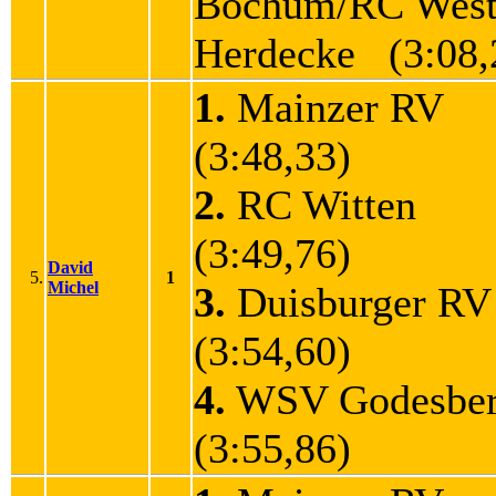
Bochum/RC West
Herdecke (3:08,
1.
Mainzer RV
(3:48,33)
2.
RC Witten
(3:49,76)
David
5.
1
Michel
3.
Duisburger R
(3:54,60)
4.
WSV Godesbe
(3:55,86)