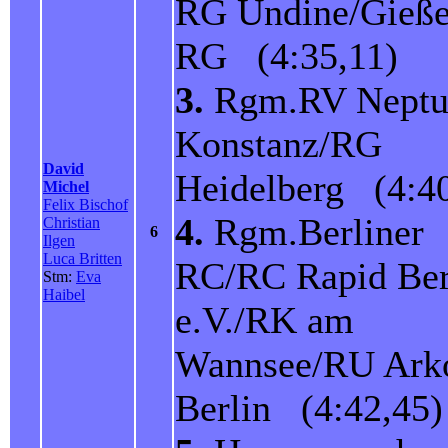
RG Undine/Gieße
RG (4:35,11)
3.
Rgm.RV Neptu
Konstanz/RG
David
Heidelberg (4:40
Michel
Felix Bischof
4.
Rgm.Berliner
Christian
6
Ilgen
Luca Britten
RC/RC Rapid Ber
Stm:
Eva
Haibel
e.V./RK am
Wannsee/RU Ark
Berlin (4:42,45)