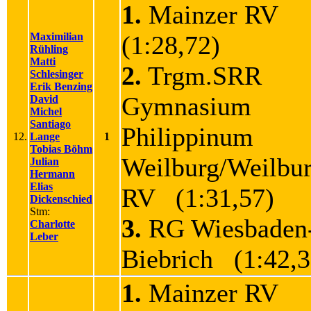
1.
Mainzer RV
Maximilian
(1:28,72)
Rühling
Matti
2.
Trgm.SRR
Schlesinger
Erik Benzing
Gymnasium
David
Michel
Santiago
Philippinum
12.
Lange
1
Tobias Böhm
Weilburg/Weilbur
Julian
Hermann
Elias
RV (1:31,57)
Dickenschied
Stm:
3.
RG Wiesbaden
Charlotte
Leber
Biebrich (1:42,3
1.
Mainzer RV