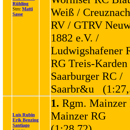
Rühling
Weiß / Creuznach
Stm:
Matti
Sasse
RV / GTRV Neuw
1882 e.V. /
Ludwigshafener 
RG Treis-Karden 
Saarburger RC /
Saarbr&u (1:27,
1.
Rgm. Mainzer 
Mainzer RG
Luis Rubin
Erik Benzing
(1:28,72)
Santiago