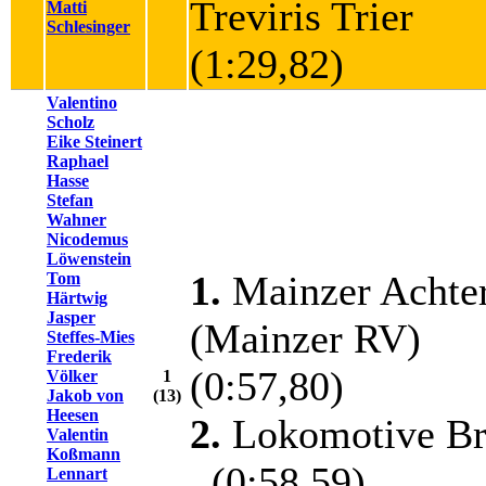
Treviris Trier
Matti
Schlesinger
(1:29,82)
Valentino
Scholz
Eike Steinert
Raphael
Hasse
Stefan
Wahner
Nicodemus
Löwenstein
1.
Mainzer Achte
Tom
Härtwig
Jasper
(Mainzer RV)
Steffes-Mies
Frederik
(0:57,80)
Völker
1
Jakob von
(13)
Heesen
2.
Lokomotive B
Valentin
Koßmann
(0:58,59)
Lennart