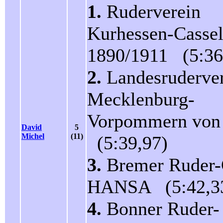
1.
Ruderverein
Kurhessen-Casse
1890/1911 (5:36
2.
Landesruderve
Mecklenburg-
Vorpommern von
David
5
Michel
(11)
(5:39,97)
3.
Bremer Ruder-
HANSA (5:42,3
4.
Bonner Ruder-