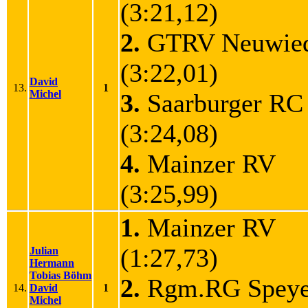
(3:21,12)
2.
GTRV Neuwi
(3:22,01)
David
13.
1
Michel
3.
Saarburger R
(3:24,08)
4.
Mainzer RV
(3:25,99)
1.
Mainzer RV
(1:27,73)
Julian
Hermann
Tobias Böhm
2.
Rgm.RG Speye
14.
David
1
Michel