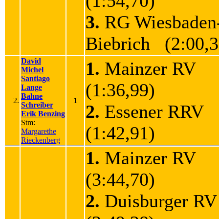
(1:54,70)
3.
RG Wiesbaden
Biebrich (2:00,3
David
1.
Mainzer RV
Michel
Santiago
(1:36,99)
Lange
Bahne
2.
1
Schreiber
2.
Essener RRV
Erik Benzing
Stm:
(1:42,91)
Margarethe
Rieckenberg
1.
Mainzer RV
(3:44,70)
2.
Duisburger R