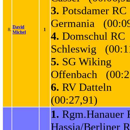
3.
Potsdamer RC
Germania (00:09
David
8.
1
Michel
4.
Domschul RC
Schleswig (00:1
5.
SG Wiking
Offenbach (00:2
6.
RV Datteln
(00:27,91)
1.
Rgm.Hanauer 
Hassia/Berliner