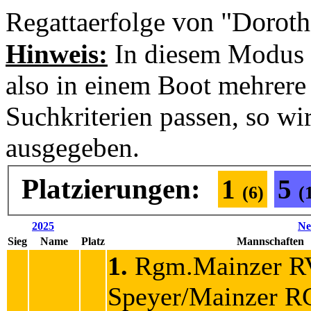
von "Doroth
Regattaerfolge
Hinweis:
In diesem Modus 
also in einem Boot mehrere 
Suchkriterien passen, so wi
ausgegeben.
Platzierungen:
1
5
(6)
(
2025
Ne
Sieg
Name
Platz
Mannschaften
1.
Rgm.Mainzer R
Speyer/Mainzer 