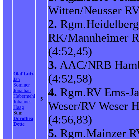
Witten/Neusser R
2.
Rgm.Heidelberg
RK/Mannheimer 
(4:52,45)
3.
AAC/NRB Ham
Olaf Lutz
(4:52,58)
Jan
Sommer
4.
Rgm.RV Ems-Ja
Jonathan
Habermehl
5
Johannes
Weser/RV Weser 
Haag
Stm:
(4:56,83)
Dorothea
Dette
5.
Rgm.Mainzer R