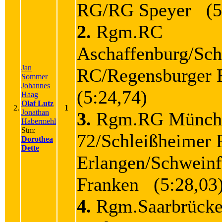
RG/RG Speyer (5
2.
Rgm.RC
Aschaffenburg/Sch
Jan
RC/Regensburge
Sommer
Johannes
(5:24,74)
Haag
Olaf Lutz
2.
1
Jonathan
3.
Rgm.RG Münch
Habermehl
Stm:
72/Schleißheimer
Dorothea
Dette
Erlangen/Schweinf
Franken (5:28,03
4.
Rgm.Saarbrück