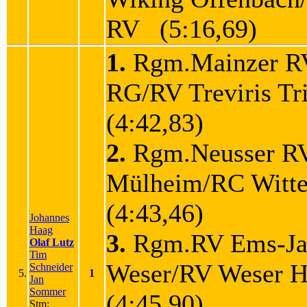
RV (5:16,69)
1.
Rgm.Mainzer R
RG/RV Treviris T
(4:42,83)
2.
Rgm.Neusser R
Mülheim/RC Wit
(4:43,46)
Johannes
Haag
3.
Rgm.RV Ems-Ja
Olaf Lutz
Tim
Weser/RV Weser 
Schneider
5.
1
Jan
Sommer
(4:45,90)
Stm: