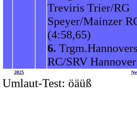
Treviris Trier/RG
Speyer/Mainzer 
(4:58,65)
6.
Trgm.Hannovers
RC/SRV Hannover
2025
Ne
Umlaut-Test: öäüß