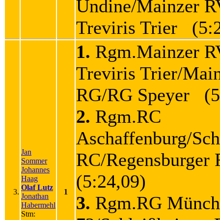
Undine/Mainzer 
Treviris Trier (5:
1.
Rgm.Mainzer R
Treviris Trier/Mai
RG/RG Speyer (5
2.
Rgm.RC
Aschaffenburg/Sch
Jan
RC/Regensburge
Sommer
Johannes
(5:24,09)
Haag
Olaf Lutz
3.
1
Jonathan
3.
Rgm.RG Münch
Habermehl
Stm: