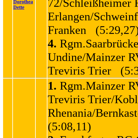
72/Schleißheimer
Dorothea
Dette
Erlangen/Schweinf
Franken (5:29,27
4.
Rgm.Saarbrück
Undine/Mainzer 
Treviris Trier (5:
1.
Rgm.Mainzer R
Treviris Trier/Kob
Rhenania/Bernkas
(5:08,11)