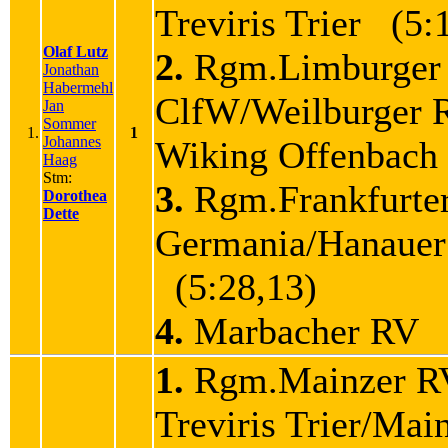
Treviris Trier (5:
Olaf Lutz
2.
Rgm.Limburger
Jonathan
Habermehl
ClfW/Weilburger
Jan
Sommer
1.
1
Johannes
Wiking Offenbach
Haag
Stm:
3.
Rgm.Frankfurte
Dorothea
Dette
Germania/Hanauer
(5:28,13)
4.
Marbacher RV (
1.
Rgm.Mainzer R
Treviris Trier/Mai