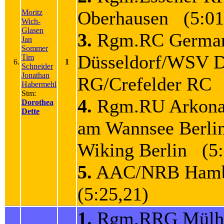
Oberhausen (5:01
Moritz
Wich-
Glasen
3.
Rgm.RC Germa
Jan
Sommer
Düsseldorf/WSV D
Tim
6.
1
Schneider
Jonathan
RG/Crefelder RC 
Habermehl
Stm:
4.
Rgm.RU Arkona
Dorothea
Dette
am Wannsee Berli
Wiking Berlin (5:
5.
AAC/NRB Ham
(5:25,21)
1.
Rgm.RRG Mülh