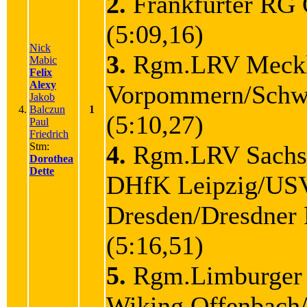
2.
Frankfurter RG
(5:09,16)
Nick
3.
Rgm.LRV Meckl
Mabic
Felix
Alexy
Vorpommern/Schw
Jakob
4.
Balczun
1
(5:10,27)
Paul
Friedrich
Stm:
4.
Rgm.LRV Sachs
Dorothea
Dette
DHfK Leipzig/US
Dresden/Dresdne
(5:16,51)
5.
Rgm.Limburger
Wiking Offenbach/