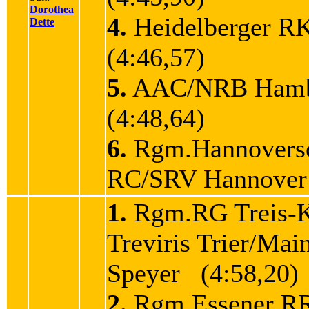
Dorothea
4.
Heidelberger 
Dette
(4:46,57)
5.
AAC/NRB Ham
(4:48,64)
6.
Rgm.Hannovers
RC/SRV Hannover
1.
Rgm.RG Treis-
Treviris Trier/Ma
Speyer (4:58,20)
2.
Rgm.Essener R