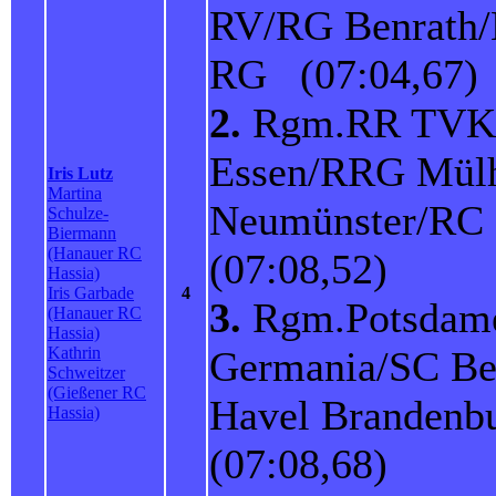
RV/RG Benrath/
RG (07:04,67)
2.
Rgm.RR TVK
Essen/RRG Mül
Iris Lutz
Martina
Neumünster/RC
Schulze-
Biermann
(Hanauer RC
(07:08,52)
Hassia)
Iris Garbade
4
3.
Rgm.Potsdam
(Hanauer RC
Hassia)
Kathrin
Germania/SC Be
Schweitzer
(Gießener RC
Havel Branden
Hassia)
(07:08,68)