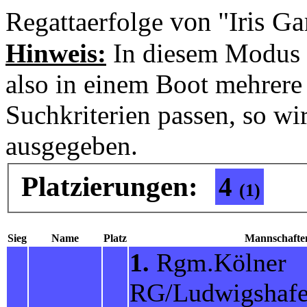
von "Iris G
Regattaerfolge
Hinweis:
In diesem Modus 
also in einem Boot mehrere 
Suchkriterien passen, so wi
ausgegeben.
Platzierungen:
4
(1)
Sieg
Name
Platz
Mannschafte
1.
Rgm.Kölner
RG/Ludwigshafe