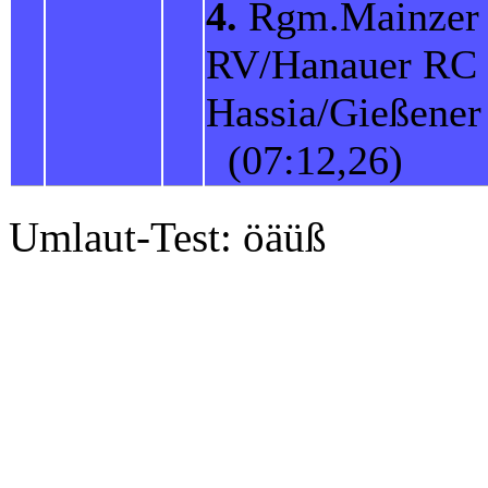
4.
Rgm.Mainzer
RV/Hanauer RC
Hassia/Gießener
(07:12,26)
Umlaut-Test: öäüß