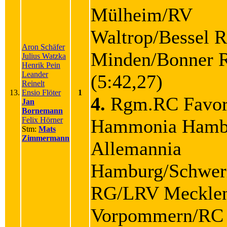
Mülheim/RV
Waltrop/Bessel 
Aron Schäfer
Minden/Bonner
Julius Watzka
Henrik Pein
Leander
(5:42,27)
Reinelt
13.
Ensio Flöter
1
4.
Rgm.RC Favor
Jan
Bornemann
Felix Hörner
Hammonia Hamb
Stm:
Mats
Zimmermann
Allemannia
Hamburg/Schwer
RG/LRV Mecklen
Vorpommern/RC