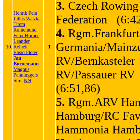
3.
Czech Rowing
Henrik Pein
Federation (6:42
Julius Watzka
Timm
4.
Rgm.Frankfurt
Runtemund
Felix Hörner
Leander
Germania/Mainz
10.
Reinelt
1
Ensio Flöter
RV/Bernkasteler
Jan
Bornemann
Magnus
RV/Passauer R
Penninggers
Stm:
NN
(6:51,86)
5.
Rgm.ARV Han
Hamburg/RC Fav
Hammonia Hamb