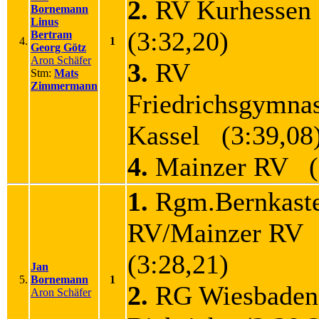
2.
RV Kurhessen
Bornemann
Linus
(3:32,20)
Bertram
4.
1
Georg Götz
Aron Schäfer
3.
RV
Stm:
Mats
Zimmermann
Friedrichsgymna
Kassel (3:39,08
4.
Mainzer RV (3
1.
Rgm.Bernkaste
RV/Mainzer RV
(3:28,21)
Jan
5.
Bornemann
1
2.
RG Wiesbaden
Aron Schäfer