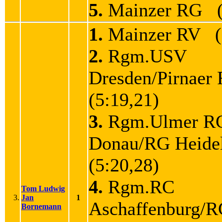
5.
Mainzer RG (
1.
Mainzer RV (5
2.
Rgm.USV
Dresden/Pirnae
(5:19,21)
3.
Rgm.Ulmer R
Donau/RG Heide
(5:20,28)
4.
Rgm.RC
Tom Ludwig
3.
Jan
1
Aschaffenburg/
Bornemann