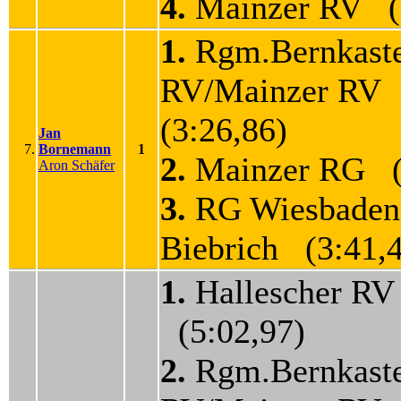
4.
Mainzer RV (3
1.
Rgm.Bernkaste
RV/Mainzer RV
(3:26,86)
Jan
7.
Bornemann
1
2.
Mainzer RG (
Aron Schäfer
3.
RG Wiesbaden
Biebrich (3:41,
1.
Hallescher RV 
(5:02,97)
2.
Rgm.Bernkaste