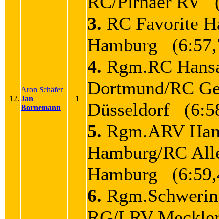
RC/Pirnaer RV (
3.
RC Favorite 
Hamburg (6:57,
4.
Rgm.RC Hans
Dortmund/RC Ge
Aron Schäfer
12.
Jan
1
Düsseldorf (6:5
Bornemann
5.
Rgm.ARV Han
Hamburg/RC All
Hamburg (6:59,
6.
Rgm.Schwerin
RG/LRV Mecklen