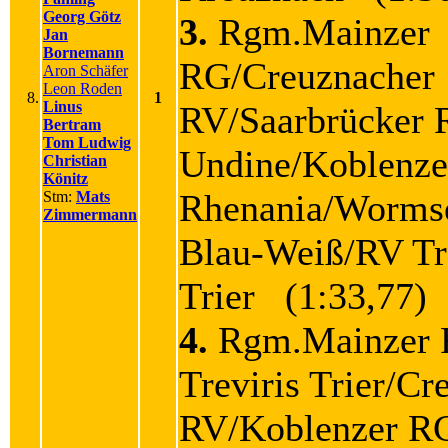
Georg Götz
3.
Rgm.Mainzer
Jan
Bornemann
RG/Creuznacher
Aron Schäfer
Leon Roden
8.
1
Linus
RV/Saarbrücker
Bertram
Tom Ludwig
Undine/Koblenz
Christian
Könitz
Rhenania/Worms
Stm:
Mats
Zimmermann
Blau-Weiß/RV Tr
Trier (1:33,77)
4.
Rgm.Mainzer
Treviris Trier/Cr
RV/Koblenzer R