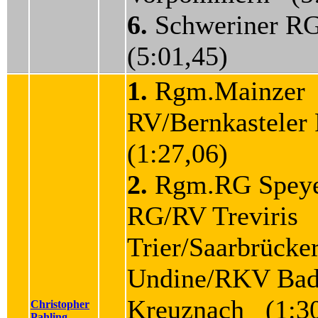
6.
Schweriner 
(5:01,45)
1.
Rgm.Mainzer
RV/Bernkastele
(1:27,06)
2.
Rgm.RG Speye
RG/RV Treviris
Trier/Saarbrücke
Undine/RKV Ba
Kreuznach (1:30
Christopher
Pahling