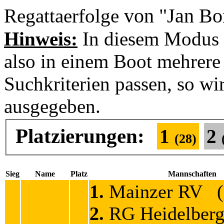
von "Jan B
Regattaerfolge
Hinweis:
In diesem Modus 
also in einem Boot mehrere 
Suchkriterien passen, so wi
ausgegeben.
Platzierungen:
1
2
(28)
Sieg
Name
Platz
Mannschaften
1.
Mainzer RV (7
2.
RG Heidelbe