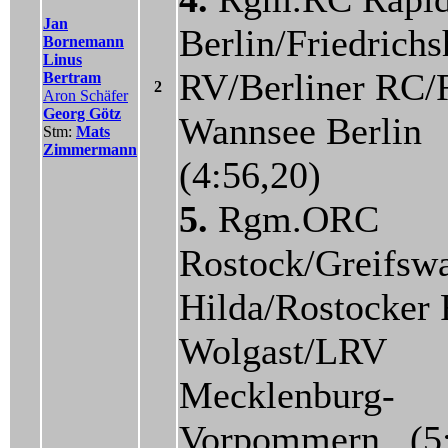
Jan
Berlin/Friedrich
Bornemann
Linus
RV/Berliner RC
Bertram
2
Aron Schäfer
Georg Götz
Wannsee Berlin
Stm:
Mats
Zimmermann
(4:56,20)
5.
Rgm.ORC
Rostock/Greifsw
Hilda/Rostocker
Wolgast/LRV
Mecklenburg-
Vorpommern (5: