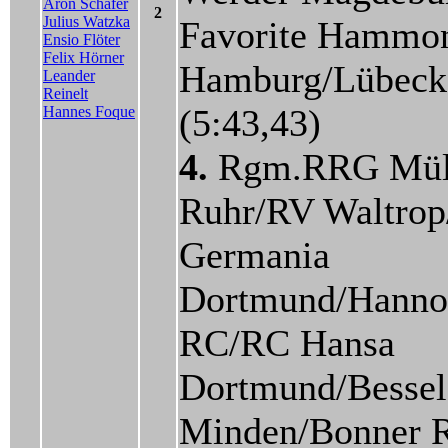
Aron Schäfer
2
Julius Watzka
Favorite Hammo
Ensio Flöter
Felix Hörner
Hamburg/Lübec
Leander
Reinelt
(5:43,43)
Hannes Foque
4.
Rgm.RRG Mül
Ruhr/RV Waltro
Germania
Dortmund/Hanno
RC/RC Hansa
Dortmund/Besse
Minden/Bonner