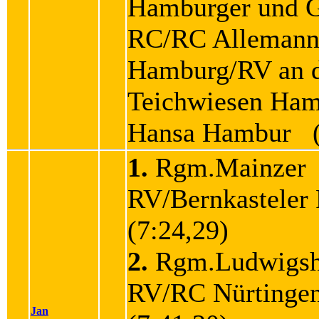
Hamburger und 
RC/RC Allemann
Hamburg/RV an 
Teichwiesen Ha
Hansa Hambur (
1.
Rgm.Mainzer
RV/Bernkastele
(7:24,29)
2.
Rgm.Ludwigsh
RV/RC Nürting
Jan