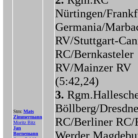
Nürtingen/Frankf
Germania/Marba
RV/Stuttgart-Can
RC/Bernkasteler
RV/Mainzer RV
(5:42,24)
3.
Rgm.Hallesch
Böllberg/Dresdne
Stm:
Mats
Zimmermann
RC/Berliner RC/
Moritz Bitz
Jan
Werder Magdebu
Bornemann