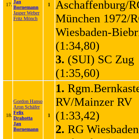
Aschaffenburg/
Jan
17.
1
Bornemann
Jasper Weber
München 1972/
Fritz Mönch
Wiesbaden-Bieb
(1:34,80)
3.
(SUI) SC Zu
(1:35,60)
1.
Rgm.Bernkaste
RV/Mainzer RV
Gordon Hanso
Aron Schäfer
(1:33,42)
Felix
18.
1
Drahotta
Jan
2.
RG Wiesbaden
Bornemann