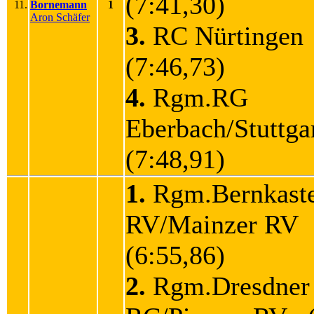
(7:41,30)
11.
Bornemann
1
Aron Schäfer
3.
RC Nürtinge
(7:46,73)
4.
Rgm.RG
Eberbach/Stuttg
(7:48,91)
1.
Rgm.Bernkaste
RV/Mainzer RV
(6:55,86)
2.
Rgm.Dresdner