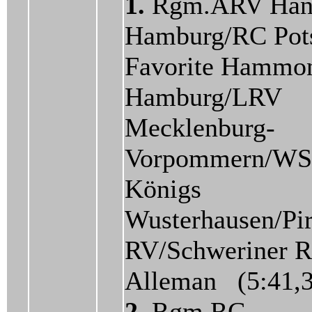
1.
Rgm.ARV Han
Hamburg/RC Po
Favorite Hammo
Hamburg/LRV
Mecklenburg-
Vorpommern/W
Königs
Wusterhausen/Pi
RV/Schweriner 
Alleman (5:41,3
2.
Rgm.RC