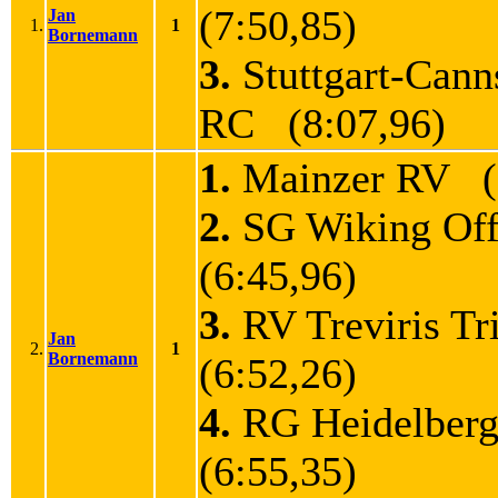
(7:50,85)
Jan
1.
1
Bornemann
3.
Stuttgart-Canns
RC (8:07,96)
1.
Mainzer RV (6
2.
SG Wiking Of
(6:45,96)
3.
RV Treviris T
Jan
2.
1
Bornemann
(6:52,26)
4.
RG Heidelbe
(6:55,35)