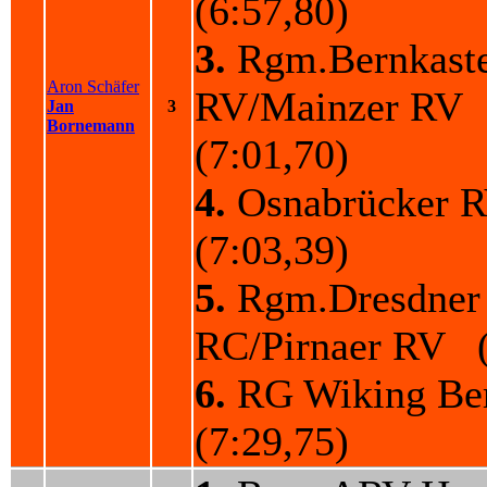
(6:57,80)
3.
Rgm.Bernkaste
Aron Schäfer
RV/Mainzer RV
Jan
3
Bornemann
(7:01,70)
4.
Osnabrücker
(7:03,39)
5.
Rgm.Dresdner
RC/Pirnaer RV (
6.
RG Wiking Be
(7:29,75)