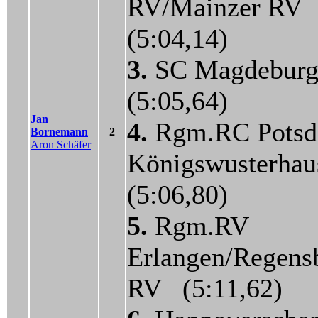
RV/Mainzer RV
(5:04,14)
3.
SC Magdebur
(5:05,64)
Jan
4.
Rgm.RC Pots
Bornemann
2
Aron Schäfer
Königswusterha
(5:06,80)
5.
Rgm.RV
Erlangen/Regens
RV (5:11,62)