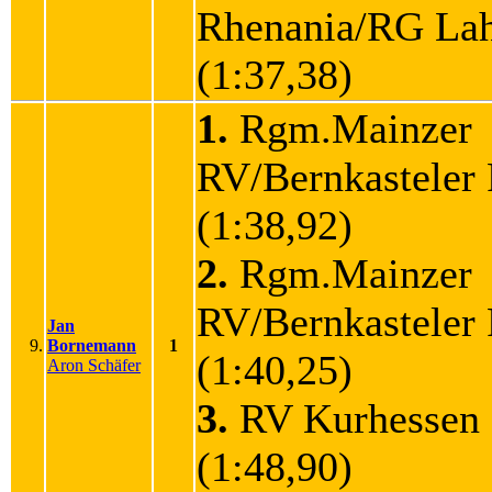
Rhenania/RG La
(1:37,38)
1.
Rgm.Mainzer
RV/Bernkastele
(1:38,92)
2.
Rgm.Mainzer
RV/Bernkastele
Jan
9.
Bornemann
1
(1:40,25)
Aron Schäfer
3.
RV Kurhessen
(1:48,90)