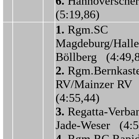
6.
Hannoversch
(5:19,86)
1.
Rgm.SC
Magdeburg/Halle
Böllberg (4:49,
2.
Rgm.Bernkaste
RV/Mainzer RV
(4:55,44)
3.
Regatta-Verba
Jade-Weser (4:5
4.
Rgm.RC Rapi