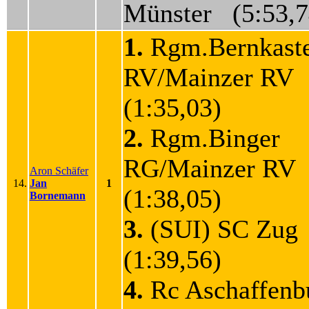
Münster (5:53,7
1.
Rgm.Bernkaste
RV/Mainzer RV
(1:35,03)
2.
Rgm.Binger
RG/Mainzer RV
Aron Schäfer
14.
Jan
1
(1:38,05)
Bornemann
3.
(SUI) SC Zu
(1:39,56)
4.
Rc Aschaffen