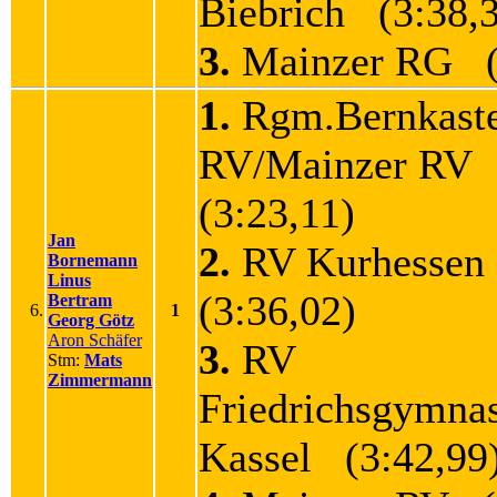
Biebrich (3:38,
3.
Mainzer RG (
1.
Rgm.Bernkaste
RV/Mainzer RV
(3:23,11)
Jan
2.
RV Kurhessen
Bornemann
Linus
(3:36,02)
Bertram
6.
1
Georg Götz
Aron Schäfer
3.
RV
Stm:
Mats
Zimmermann
Friedrichsgymna
Kassel (3:42,99