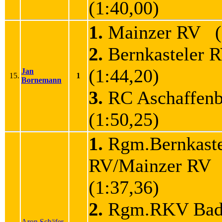
(1:40,00)
1.
Mainzer RV (1
2.
Bernkasteler
(1:44,20)
Jan
15.
1
Bornemann
3.
RC Aschaffen
(1:50,25)
1.
Rgm.Bernkaste
RV/Mainzer RV
(1:37,36)
2.
Rgm.RKV Ba
Aron Schäfer