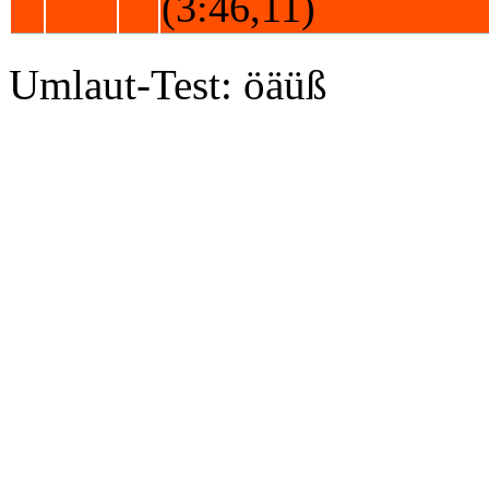
(3:46,11)
Umlaut-Test: öäüß