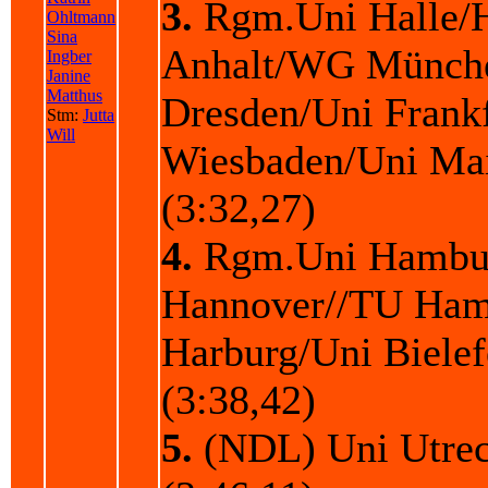
3.
Rgm.Uni Halle/
Ohltmann
Sina
Anhalt/WG Münch
Ingber
Janine
Matthus
Dresden/Uni Frank
Stm:
Jutta
Will
Wiesbaden/Uni M
(3:32,27)
4.
Rgm.Uni Hambu
Hannover//TU Ham
Harburg/Uni Biele
(3:38,42)
5.
(NDL) Uni Utre