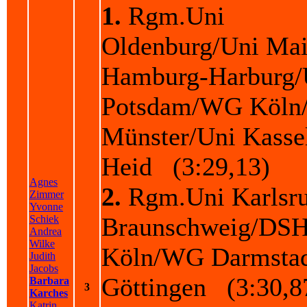
1.
Rgm.Uni
Oldenburg/Uni Ma
Hamburg-Harburg/
Potsdam/WG Köln
Münster/Uni Kasse
Heid (3:29,13)
Agnes
2.
Rgm.Uni Karlsr
Zimmer
Yvonne
Braunschweig/DS
Schiek
Andrea
Wilke
Köln/WG Darmstad
Judith
Jacobs
Göttingen (3:30,8
Barbara
3
Karches
Katrin