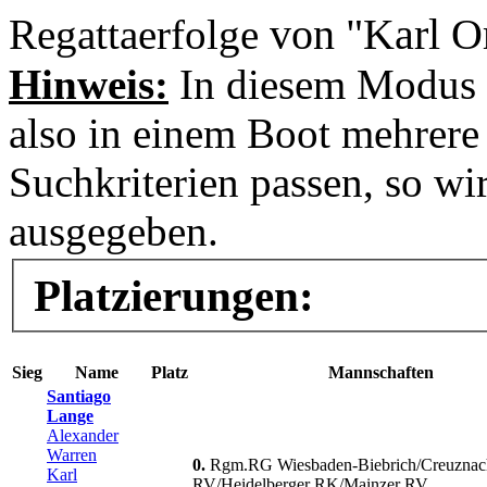
von "Karl O
Regattaerfolge
Hinweis:
In diesem Modus 
also in einem Boot mehrere 
Suchkriterien passen, so wi
ausgegeben.
Platzierungen:
Sieg
Name
Platz
Mannschaften
Santiago
Lange
Alexander
Warren
0.
Rgm.RG Wiesbaden-Biebrich/Creuznac
Karl
RV/Heidelberger RK/Mainzer RV