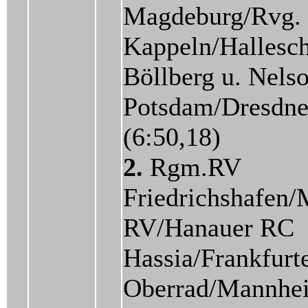
Magdeburg/Rvg.
Kappeln/Hallesc
Böllberg u. Nels
Potsdam/Dresdn
(6:50,18)
2.
Rgm.RV
Friedrichshafen/
RV/Hanauer RC
Hassia/Frankfurt
Oberrad/Mannhe