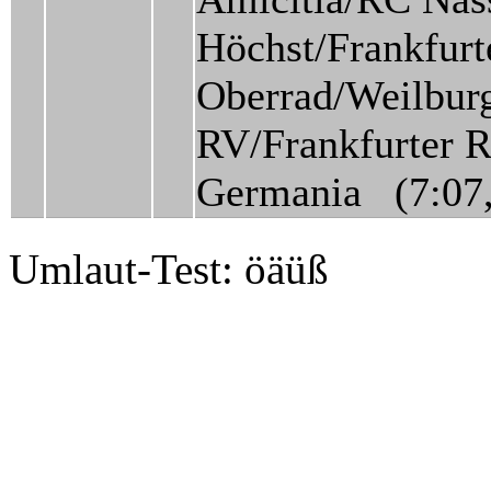
Höchst/Frankfur
Oberrad/Weilbur
RV/Frankfurter 
Germania (7:07
Umlaut-Test: öäüß