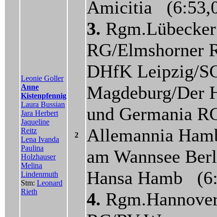
Amicitia (6:53,
3.
Rgm.Lübecker
RG/Elmshorner 
DHfK Leipzig/S
Leonie Goller
Magdeburg/Der 
Anne
Kistenpfennig
Laura Bussian
und Germania R
Jara Herbert
Jaqueline
Allemannia Ham
Reitz
2
Lena Ivanda
Paulina
am Wannsee Ber
Holzhauser
Melina
Hansa Hamb (6:
Lindenmuth
Stm:
Leonard
Rieth
4.
Rgm.Hannover