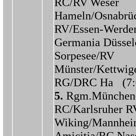
RC/RV Weser
Hameln/Osnabrü
RV/Essen-Werde
Germania Düssel
Sorpesee/RV
Münster/Kettwig
RG/DRC Ha (7:
5.
Rgm.München
RC/Karlsruher R
Wiking/Mannhei
Amicitia/RC Nas