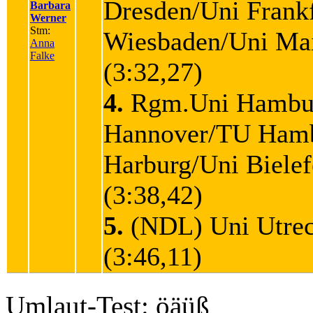
Dresden/Uni Frank
Barbara
Werner
Stm:
Wiesbaden/Uni M
Anna
Falke
(3:32,27)
4.
Rgm.Uni Hambu
Hannover/TU Ham
Harburg/Uni Biele
(3:38,42)
5.
(NDL) Uni Utre
(3:46,11)
Umlaut-Test: öäüß