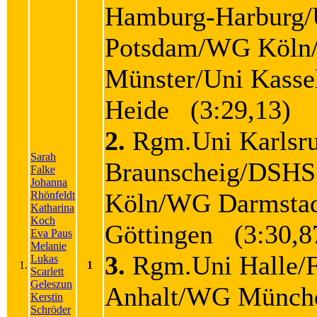
Hamburg-Harburg/
Potsdam/WG Köl
Münster/Uni Kasse
Heide (3:29,13)
2.
Rgm.Uni Karlsr
Sarah
Braunscheig/DSHS
Falke
Johanna
Köln/WG Darmstad
Rhönfeldt
Katharina
Koch
Göttingen (3:30,8
Eva Paus
Melanie
3.
Rgm.Uni Halle/
Lukas
1.
1
Scarlett
Geleszun
Anhalt/WG Münch
Kerstin
Schröder