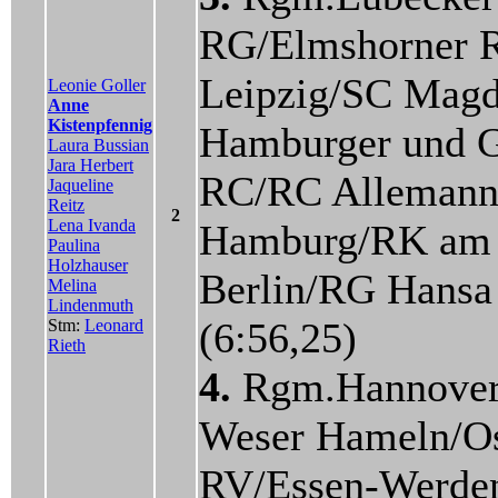
RG/Elmshorner
Leipzig/SC Magd
Leonie Goller
Anne
Kistenpfennig
Hamburger und 
Laura Bussian
Jara Herbert
RC/RC Allemann
Jaqueline
Reitz
2
Lena Ivanda
Hamburg/RK am
Paulina
Holzhauser
Berlin/RG Han
Melina
Lindenmuth
(6:56,25)
Stm:
Leonard
Rieth
4.
Rgm.Hannover
Weser Hameln/O
RV/Essen-Werde