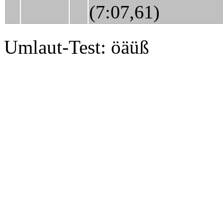
(7:07,61)
Umlaut-Test: öäüß