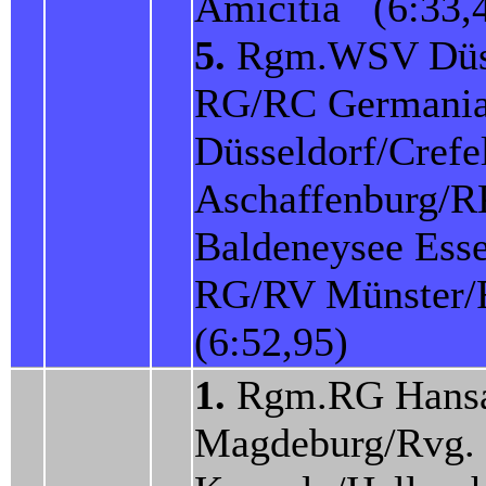
Amicitia (6:33,
5.
Rgm.WSV Düss
RG/RC Germani
Düsseldorf/Cref
Aschaffenburg/
Baldeneysee Ess
RG/RV Münste
(6:52,95)
1.
Rgm.RG Hans
Magdeburg/Rvg.