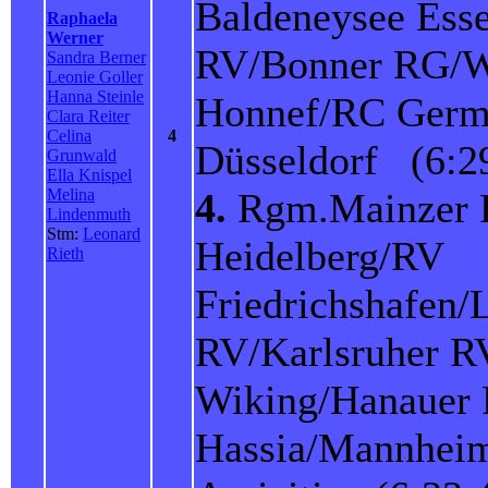
Baldeneysee Ess
Raphaela
Werner
RV/Bonner RG/
Sandra Berner
Leonie Goller
Hanna Steinle
Honnef/RC Germ
Clara Reiter
Celina
4
Düsseldorf (6:2
Grunwald
Ella Knispel
Melina
4.
Rgm.Mainzer
Lindenmuth
Stm:
Leonard
Heidelberg/RV
Rieth
Friedrichshafen/
RV/Karlsruher R
Wiking/Hanauer
Hassia/Mannhei