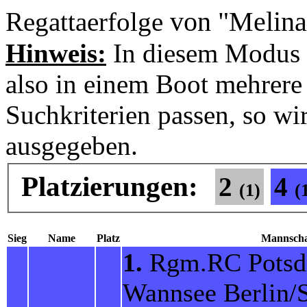
von "Melin
Regattaerfolge
Hinweis:
In diesem Modus 
also in einem Boot mehrere 
Suchkriterien passen, so wi
ausgegeben.
Platzierungen:
2
4
(1)
(
Sieg
Name
Platz
Mannscha
1.
Rgm.RC Pots
Wannsee Berlin