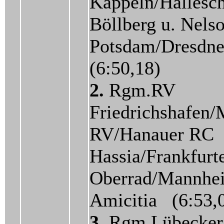
Kappeln/Hallesc
Böllberg u. Nels
Potsdam/Dresdn
(6:50,18)
2.
Rgm.RV
Friedrichshafen/
RV/Hanauer RC
Hassia/Frankfurt
Oberrad/Mannhe
Amicitia (6:53,
3.
Rgm.Lübecker