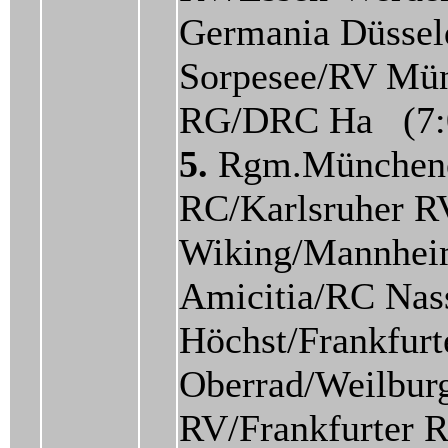
Germania Düssel
Sorpesee/RV Mün
RG/DRC Ha (7:
5.
Rgm.München
RC/Karlsruher R
Wiking/Mannhei
Amicitia/RC Nas
Höchst/Frankfur
Oberrad/Weilbur
RV/Frankfurter