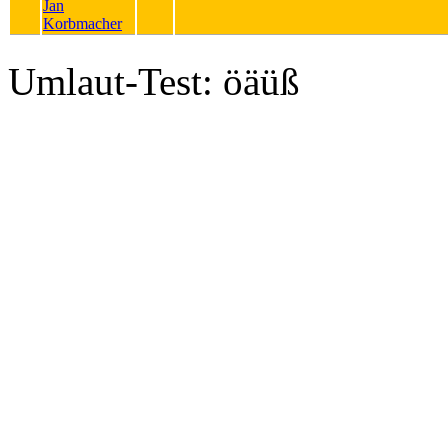
Jan
Korbmacher
Umlaut-Test: öäüß