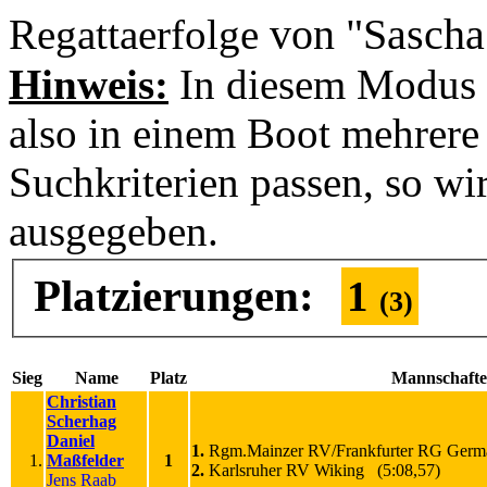
von "Sascha
Regattaerfolge
Hinweis:
In diesem Modus 
also in einem Boot mehrere 
Suchkriterien passen, so wi
ausgegeben.
Platzierungen:
1
(3)
Sieg
Name
Platz
Mannschaft
Christian
Scherhag
Daniel
1.
Rgm.Mainzer RV/Frankfurter RG Germa
1.
Maßfelder
1
2.
Karlsruher RV Wiking (5:08,57)
Jens Raab