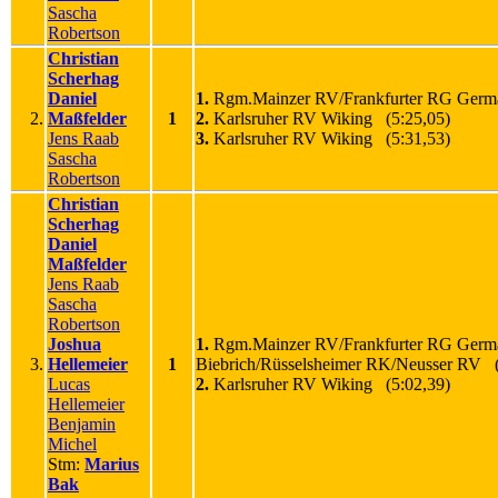
Sascha
Robertson
Christian
Scherhag
Daniel
1.
Rgm.Mainzer RV/Frankfurter RG Germa
2.
Maßfelder
1
2.
Karlsruher RV Wiking (5:25,05)
Jens Raab
3.
Karlsruher RV Wiking (5:31,53)
Sascha
Robertson
Christian
Scherhag
Daniel
Maßfelder
Jens Raab
Sascha
Robertson
Joshua
1.
Rgm.Mainzer RV/Frankfurter RG Germ
3.
Hellemeier
1
Biebrich/Rüsselsheimer RK/Neusser RV (
Lucas
2.
Karlsruher RV Wiking (5:02,39)
Hellemeier
Benjamin
Michel
Stm:
Marius
Bak