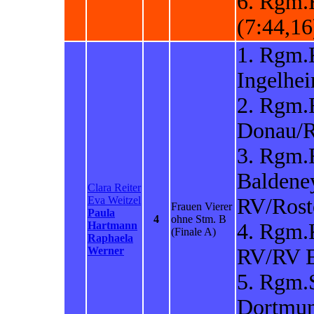
6. Rgm.
(7:44,16
1. Rgm.
Ingelhe
2. Rgm.
Donau/R
3. Rgm.
Baldene
Clara Reiter
Eva Weitzel
RV/Rost
Frauen Vierer
Paula
4
ohne Stm. B
Hartmann
4. Rgm.
(Finale A)
Raphaela
Werner
RV/RV E
5. Rgm.
Dortmun