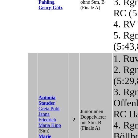
3. Rg
Pahling
ohne Stm. B
Georg Götz
(Finale A)
RC (5
4. RV 
5. Rg
(5:43,
1. Ru
2. Rg
(5:29,
3. Rg
Antonia
Offen
Stauder
Greta Pohl
Juniorinnen
RC Ha
Janna
Doppelvierer
Friedrich
2
mit Stm. B
4. Rg
Maria Kipp
(Finale A)
(Stm)
Böllbe
Marie