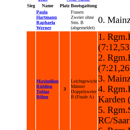
Sieg
Name
Platz
Bootsgattung
Paula
Frauen
Hartmann
Zweier ohne
0. Mainz
Raphaela
Stm. B
Werner
(abgemeldet)
1. Rgm.
(7:12,53
2. Rgm.
(7:21,26
3. Mainz
Maximilian
Leichtgewicht
Rühling
Männer
4. Rgm.
3
Tobias
Doppelzweier
Böhm
B
(Finale A)
Karden 
5. Rgm.S
RC/Saar