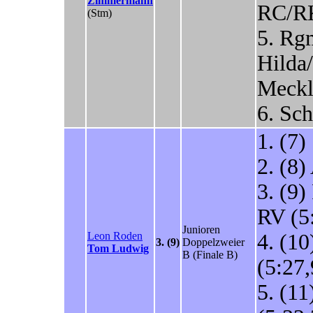
Zimmermann
RC/RK
(Stm)
5. Rg
Hilda
Meckl
6. Sc
1. (7
2. (8
3. (9
RV (5
Junioren
Leon Roden
4. (1
3. (9)
Doppelzweier
Tom Ludwig
B
(Finale B)
(5:27,
5. (1