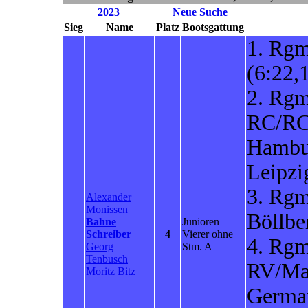
2023
Neue Suche
Sieg
Name
Platz
Bootsgattung
1. Rgm
(6:22,
2. Rg
RC/RC
Hambu
Leipzi
3. Rgm
Alexander
Monissen
Böllbe
Bahne
Junioren
Schreiber
4
Vierer ohne
4. Rgm
Georg
Stm. A
Tenbusch
RV/Mai
Moritz Bitz
German