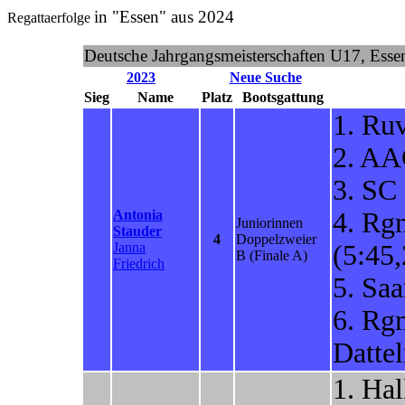
in "Essen" aus 2024
Regattaerfolge
Deutsche Jahrgangsmeisterschaften U17, Esse
2023
Neue Suche
Sieg
Name
Platz
Bootsgattung
1. Ru
2. AA
3. SC
Antonia
4. Rg
Juniorinnen
Stauder
4
Doppelzweier
Janna
(5:45,
B
(Finale A)
Friedrich
5. Sa
6. Rg
Dattel
1. Hal