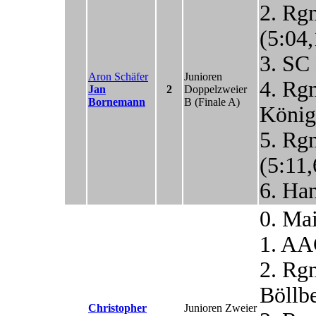
2. Rg
(5:04,
3. SC
Aron Schäfer
Junioren
4. R
Jan
2
Doppelzweier
Bornemann
B
(Finale A)
König
5. Rg
(5:11,
6. Ha
0. Ma
1. AA
2. Rg
Böllbe
Christopher
Junioren Zweier