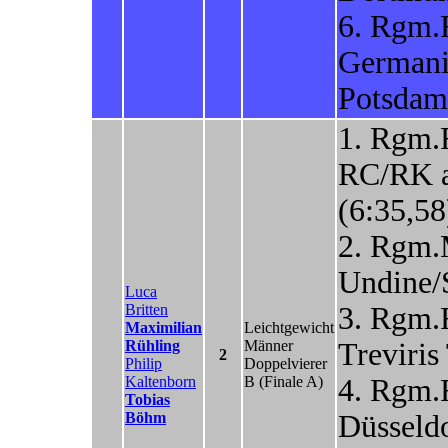
6. Rgm.
Germani
Potsdam
1. Rgm.
RC/RK 
(6:35,58
2. Rgm.
Undine/S
Luca
Britten
3. Rgm.
Maximilian
Leichtgewicht
Rühling
Männer
Treviris
2
Philip
Doppelvierer
Kaltenborn
B
(Finale A)
4. Rgm.
Tobias
Böhm
Düsseld