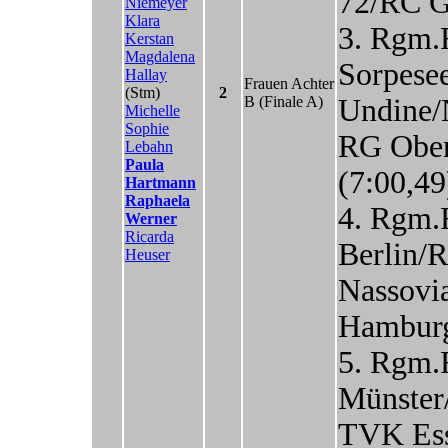
72/RC G
Niemeyer
Klara
3. Rgm.
Kerstan
Magdalena
Sorpese
Hallay
Frauen Achter
(Stm)
2
B
(Finale A)
Undine/
Michelle
Sophie
RG Ober
Lebahn
Paula
(7:00,49
Hartmann
Raphaela
4. Rgm.
Werner
Ricarda
Berlin/
Heuser
Nassovi
Hamburg
5. Rgm.
Münste
TVK Ess