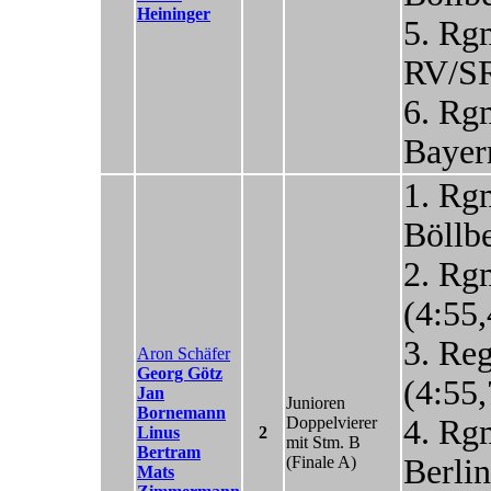
Heininger
5. Rg
RV/SR
6. Rg
Bayer
1. Rg
Böllbe
2. Rg
(4:55,
3. Re
Aron Schäfer
Georg Götz
(4:55,
Jan
Junioren
Bornemann
Doppelvierer
4. Rg
Linus
2
mit Stm. B
Bertram
(Finale A)
Berli
Mats