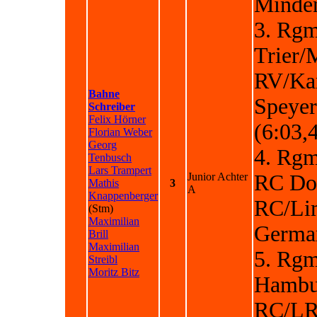
Minden
3. Rgm
Trier/
RV/Ka
Bahne
Speyer
Schreiber
Felix Hörner
(6:03,
Florian Weber
Georg
4. Rgm
Tenbusch
Lars Trampert
Junior Achter
RC Don
Mathis
3
A
Knappenberger
RC/Li
(Stm)
Maximilian
German
Brill
Maximilian
5. Rg
Streibl
Moritz Bitz
Hambu
RC/LR