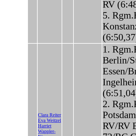
RV (6:4
5. Rgm.
Konstan
(6:50,37
1. Rgm.
Berlin/
Essen/B
Ingelhe
(6:51,04
2. Rgm.
Potsdam
Clara Reiter
Eva Weitzel
RV/RV 
Harriet
Wappler-