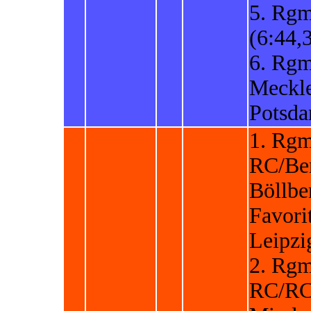
5. Rg
(6:44,
6. Rg
Meckl
Potsd
1. Rg
RC/Ber
Böllb
Favor
Leipzi
2. Rgm
RC/RC 