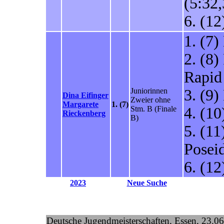
(5:32,
6. (1
1. (7)
2. (8
Rapid 
Juniorinnen
3. (9
Dina Eifinger
Zweier ohne
Margarete
1. (7)
Stm. B
(Finale
4. (10
Rieckenberg
B)
5. (1
Posei
6. (1
2023
Neue Suche
Deutsche Jugendmeisterschaften, Essen, 23.0