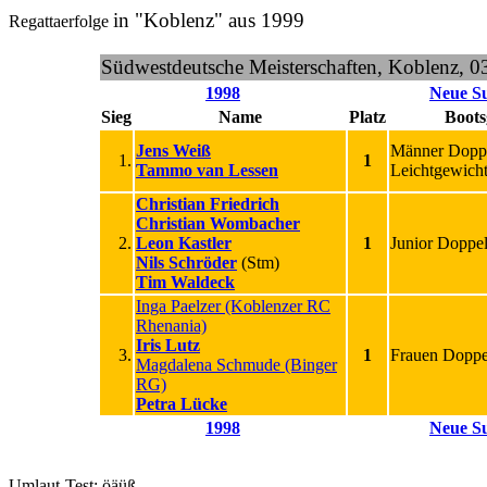
in "Koblenz" aus 1999
Regattaerfolge
Südwestdeutsche Meisterschaften, Koblenz, 0
1998
Neue S
Sieg
Name
Platz
Boots
Jens Weiß
Männer Dopp
1.
1
Tammo van Lessen
Leichtgewich
Christian Friedrich
Christian Wombacher
2.
Leon Kastler
1
Junior Doppel
Nils Schröder
(Stm)
Tim Waldeck
Inga Paelzer (Koblenzer RC
Rhenania)
Iris Lutz
3.
1
Frauen Doppel
Magdalena Schmude (Binger
RG)
Petra Lücke
1998
Neue S
Umlaut-Test: öäüß