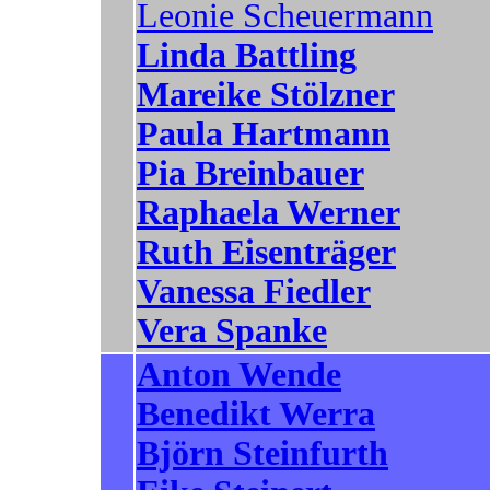
Leonie Scheuermann
Linda Battling
Mareike Stölzner
Paula Hartmann
Pia Breinbauer
Raphaela Werner
Ruth Eisenträger
Vanessa Fiedler
Vera Spanke
Anton Wende
Benedikt Werra
Björn Steinfurth