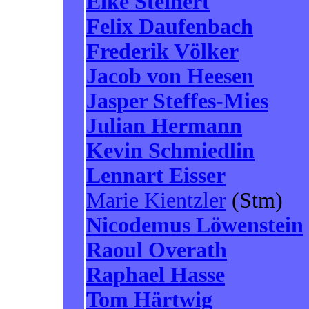
Eike Steinert
Felix Daufenbach
Frederik Völker
Jacob von Heesen
Jasper Steffes-Mies
Julian Hermann
Kevin Schmiedlin
Lennart Eisser
Marie Kientzler
(Stm)
Nicodemus Löwenstein
Raoul Overath
Raphael Hasse
Tom Härtwig