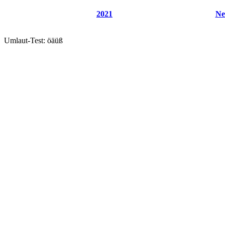
2021
Ne
Umlaut-Test: öäüß