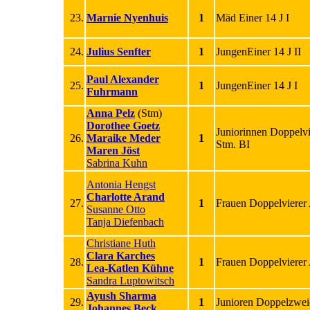
23.
Marnie Nyenhuis
1
Mäd Einer 14 J I
24.
Julius Senfter
1
JungenEiner 14 J II
Paul Alexander
25.
1
JungenEiner 14 J I
Fuhrmann
Anna Pelz
(Stm)
Dorothee Goetz
Juniorinnen Doppelvi
26.
Maraike Meder
1
Stm. BI
Maren Jöst
Sabrina Kuhn
Antonia Hengst
Charlotte Arand
27.
1
Frauen Doppelvierer
Susanne Otto
Tanja Diefenbach
Christiane Huth
Clara Karches
28.
1
Frauen Doppelvierer
Lea-Katlen Kühne
Sandra Luptowitsch
Ayush Sharma
29.
1
Junioren Doppelzwei
Johannes Beck