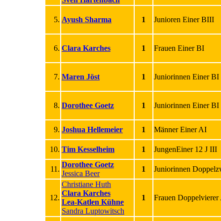
5.
Ayush Sharma
1
Junioren Einer BIII
6.
Clara Karches
1
Frauen Einer BI
7.
Maren Jöst
1
Juniorinnen Einer BI
8.
Dorothee Goetz
1
Juniorinnen Einer BI
9.
Joshua Hellemeier
1
Männer Einer AI
10.
Tim Kesselheim
1
JungenEiner 12 J III
Dorothee Goetz
11.
1
Juniorinnen Doppelz
Jessica Beer
Christiane Huth
Clara Karches
12.
1
Frauen Doppelvierer
Lea-Katlen Kühne
Sandra Luptowitsch