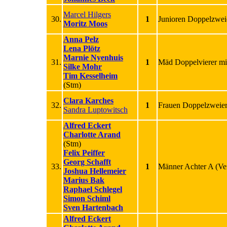
Marcel Hilgers
30.
1
Junioren Doppelzwei
Moritz Moos
Anna Pelz
Lena Plötz
Marnie Nyenhuis
31.
1
Mäd Doppelvierer mit
Silke Mohr
Tim Kesselheim
(Stm)
Clara Karches
32.
1
Frauen Doppelzweier
Sandra Luptowitsch
Alfred Eckert
Charlotte Arand
(Stm)
Felix Peiffer
Georg Schafft
33.
1
Männer Achter A
(Ve
Joshua Hellemeier
Marius Bak
Raphael Schlegel
Simon Schiml
Sven Hartenbach
Alfred Eckert