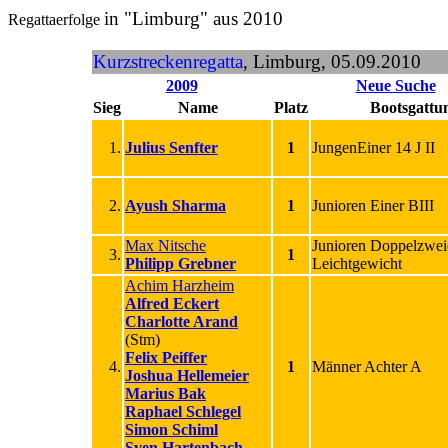
in "Limburg" aus 2010
Regattaerfolge
Kurzstreckenregatta
, Limburg, 05.09.2010
2009
Neue Suche
Sieg
Name
Platz
Bootsgattu
1.
Julius Senfter
1
JungenEiner 14 J II
2.
Ayush Sharma
1
Junioren Einer BIII
Max Nitsche
Junioren Doppelzwei
3.
1
Philipp Grebner
Leichtgewicht
Achim Harzheim
Alfred Eckert
Charlotte Arand
(Stm)
Felix Peiffer
4.
1
Männer Achter A
Joshua Hellemeier
Marius Bak
Raphael Schlegel
Simon Schiml
Sven Hartenbach