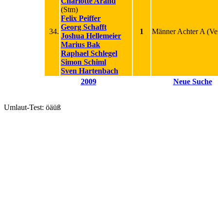
Charlotte Arand
(Stm)
Felix Peiffer
Georg Schafft
34.
1
Männer Achter A
(Ve
Joshua Hellemeier
Marius Bak
Raphael Schlegel
Simon Schiml
Sven Hartenbach
2009
Neue Suche
Umlaut-Test: öäüß