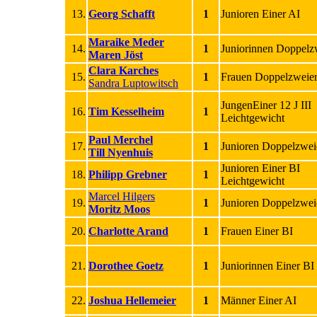
13.
Georg Schafft
1
Junioren Einer AI
Maraike Meder
14.
1
Juniorinnen Doppelz
Maren Jöst
Clara Karches
15.
1
Frauen Doppelzweier
Sandra Luptowitsch
JungenEiner 12 J III
16.
Tim Kesselheim
1
Leichtgewicht
Paul Merchel
17.
1
Junioren Doppelzwei
Till Nyenhuis
Junioren Einer BI
18.
Philipp Grebner
1
Leichtgewicht
Marcel Hilgers
19.
1
Junioren Doppelzwei
Moritz Moos
20.
Charlotte Arand
1
Frauen Einer BI
21.
Dorothee Goetz
1
Juniorinnen Einer BI
22.
Joshua Hellemeier
1
Männer Einer AI