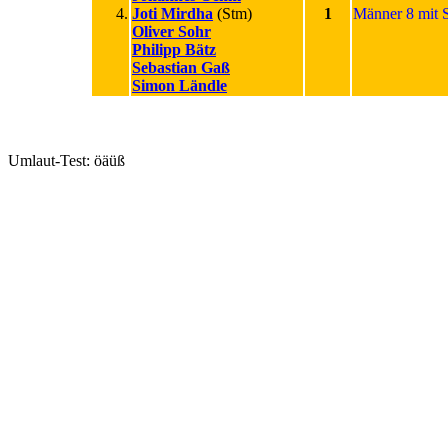
4.
Joti Mirdha
(Stm)
1
Männer 8 mit 
Oliver Sohr
Philipp Bätz
Sebastian Gaß
Simon Ländle
Umlaut-Test: öäüß