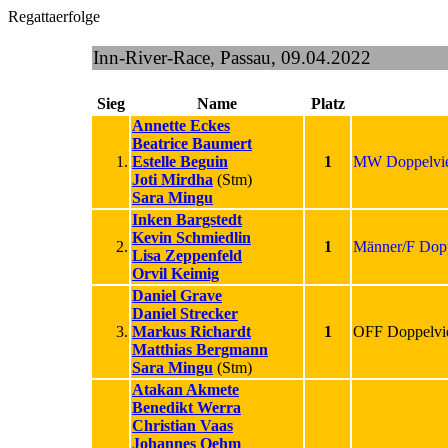
Regattaerfolge
Inn-River-Race, Passau, 09.04.2022
Sieg
Name
Platz
Annette Eckes
Beatrice Baumert
1.
Estelle Beguin
1
MW Doppelvie
Joti Mirdha
(Stm)
Sara Mingu
Inken Bargstedt
Kevin Schmiedlin
2.
1
Männer/F Dopp
Lisa Zeppenfeld
Orvil Keimig
Daniel Grave
Daniel Strecker
3.
Markus Richardt
1
OFF Doppelvie
Matthias Bergmann
Sara Mingu
(Stm)
Atakan Akmete
Benedikt Werra
Christian Vaas
Johannes Oehm