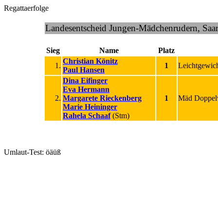
Regattaerfolge
Landesentscheid Jungen-Mädchenrudern, Saa
Sieg
Name
Platz
Christian Könitz
1.
1
Leichtgewic
Paul Hansen
Dina Eifinger
Eva Hermann
2.
Margarete Rieckenberg
1
Mäd Doppelv
Marie Heininger
Rahela Schaaf
(Stm)
Umlaut-Test: öäüß