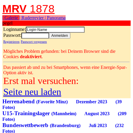
MRV
1878
| Galerie
| Ruderrevier
| Panorama
pegel
Loginname:
Passwort:
Registrieren
Passwort vergessen
Mögliches Problem gefunden: bei Deinem Browser sind die
Cookies
deaktiviert
.
Das passiert ab und zu bei Smartphones, wenn eine Energie-Spar-
Option aktiv ist.
Erst mal versuchen:
Seite neu laden
Herrenabend
(Favorite Minz) Dezember 2023 (39
Fotos)
U15-Trainingslager
(Mannheim) August 2023 (209
Fotos)
Bundeswettbewerb
(Brandenburg) Juli 2023 (232
Fotos)