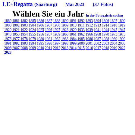
LE+Regatta
(Saarburg) Mai 2023 (37 Fotos)
Wählen Sie ein Jahr
In der Fotogalerie suchen
1880
1881
1882
1885
1886
1887
1888
1890
1891
1892
1893
1894
1896
1897
1899
1900
1902
1903
1904
1906
1907
1908
1909
1910
1911
1912
1913
1914
1918
1919
1920
1921
1922
1924
1925
1926
1927
1928
1929
1933
1939
1941
1944
1945
1947
1948
1953
1954
1955
1956
1957
1959
1960
1961
1962
1966
1968
1970
1973
1975
1976
1977
1978
1979
1980
1981
1982
1983
1984
1985
1986
1987
1988
1989
1990
1991
1992
1993
1994
1995
1996
1997
1998
1999
2000
2001
2002
2003
2004
2005
2006
2007
2008
2009
2010
2011
2012
2013
2014
2015
2016
2017
2018
2019
2022
2023