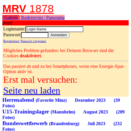
MRV
1878
| Galerie
| Ruderrevier
| Panorama
pegel
Loginname:
Passwort:
Registrieren
Passwort vergessen
Mögliches Problem gefunden: bei Deinem Browser sind die
Cookies
deaktiviert
.
Das passiert ab und zu bei Smartphones, wenn eine Energie-Spar-
Option aktiv ist.
Erst mal versuchen:
Seite neu laden
Herrenabend
(Favorite Minz) Dezember 2023 (39
Fotos)
U15-Trainingslager
(Mannheim) August 2023 (209
Fotos)
Bundeswettbewerb
(Brandenburg) Juli 2023 (232
Fotos)