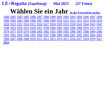
LE+Regatta
(Saarburg) Mai 2023 (37 Fotos)
Wählen Sie ein Jahr
In der Fotogalerie suchen
1880
1881
1882
1885
1886
1887
1888
1890
1891
1892
1893
1894
1896
1897
1899
1900
1902
1903
1904
1906
1907
1908
1909
1910
1911
1912
1913
1914
1918
1919
1920
1921
1922
1924
1925
1926
1927
1928
1929
1933
1939
1941
1944
1945
1947
1948
1953
1954
1955
1956
1957
1959
1960
1961
1962
1966
1968
1970
1973
1975
1976
1977
1978
1979
1980
1981
1982
1983
1984
1985
1986
1987
1988
1989
1990
1991
1992
1993
1994
1995
1996
1997
1998
1999
2000
2001
2002
2003
2004
2005
2006
2007
2008
2009
2010
2011
2012
2013
2014
2015
2016
2017
2018
2019
2022
2023